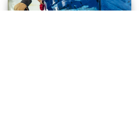
Comment bien
entretenir son
bateau ?
Publié le
22 octobre 2025
par
admin
Avoir un bateau n’est pas uniquement synonyme de plaisir, il faut
savoir en prendre soin. Maitriser la maintenance d’un bateau