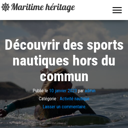
Maritime
Pour les
passionnés
héritage
de bateaux,
de
nautisme et
des sports
aquatiques.
Découvrir des sports
nautiques hors du
commun
Publié le
10 janvier 2023
par
admin
Catégorie :
Activité nautique
Laisser un commentaire