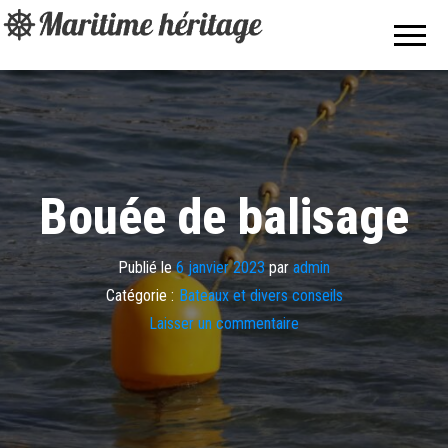
Maritime
Pour les
passionnés
héritage
de bateaux,
de
nautisme et
des sports
aquatiques.
Bouée de balisage
Publié le
6 janvier 2023
par
admin
Catégorie :
Bateaux et divers conseils
Laisser un commentaire