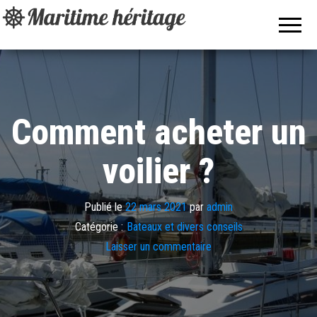
Maritime
Pour les
passionnés
héritage
de bateaux,
de
nautisme et
des sports
aquatiques.
Comment acheter un
voilier ?
Publié le
22 mars 2021
par
admin
Catégorie :
Bateaux et divers conseils
Laisser un commentaire