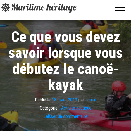
Maritime
Pour les
passionnés
héritage
de bateaux,
de
nautisme et
des sports
Ce que vous devez
aquatiques.
savoir lorsque vous
débutez le canoë-
kayak
Publié le
18 mars 2019
par
admin
Catégorie :
Activité nautique
Laisser un commentaire